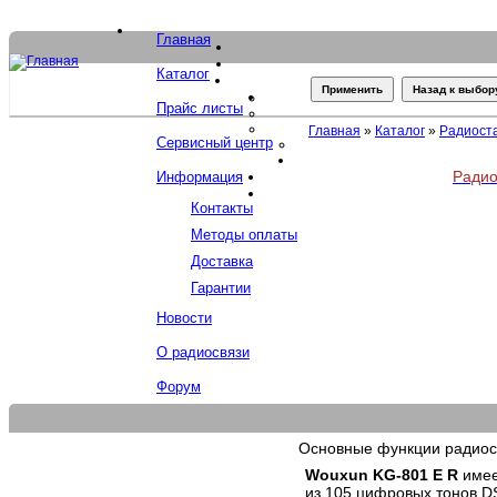
Главная
Каталог
Прайс листы
Главная
»
Каталог
»
Радиост
Сервисный центр
Радио
Информация
Контакты
Методы оплаты
Доставка
Гарантии
Новости
О радиосвязи
Форум
Основные функции радио
Wouxun KG-801 E R
имее
из 105 цифровых тонов D