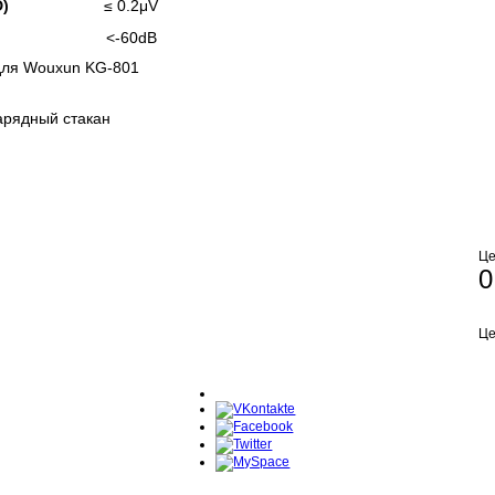
D)
≤ 0.2μV
<-60dB
для Wouxun KG-801
арядный стакан
Це
0
Це