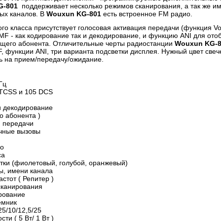
G-801
поддерживает несколько режимов сканирования, а так же и
ых каналов. В
Wouxun KG-801
есть встроенное FM радио.
ого класса присутствует голосовая активация передачи (функция Vo
F - как кодирование так и декодирование, и функцию ANI для от
щего абонента. Отличительные черты радиостанции
Wouxun KG-8
, функции ANI, три варианта подсветки дисплея. Нужный цвет све
ь на прием/передачу/ожидание.
Гц
CTCSS и 105 DCS
 декодирование
о абонента )
я передачи
чные вызовы
и
ио
са
тки (фиолетовый, голубой, оранжевый)
ы, имени канала
стот ( Репитер )
сканирования
рование
емник
25/10/12,5/25
и ( 5 Вт/ 1 Вт )