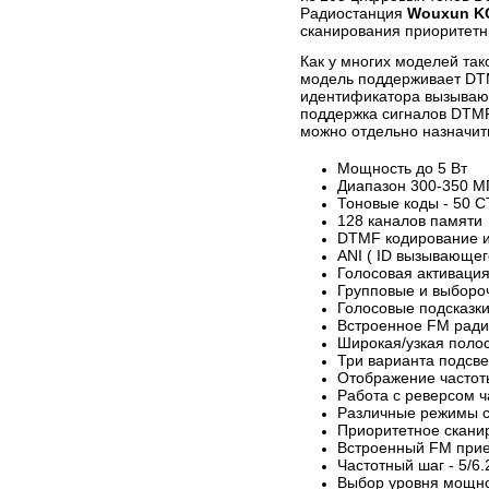
Радиостанция
Wouxun K
сканирования приоритетн
Как у многих моделей так
модель поддерживает DTM
идентификатора вызываю
поддержка сигналов DTMF
можно отдельно назначит
Мощность до 5 Вт
Диапазон 300-350 М
Тоновые коды - 50 
128 каналов памяти
DTMF кодирование и
ANI ( ID вызывающег
Голосовая активаци
Групповые и выборо
Голосовые подсказк
Встроенное FM рад
Широкая/узкая поло
Три варианта подсве
Отображение частот
Работа с реверсом ча
Различные режимы 
Приоритетное скани
Встроенный FM при
Частотный шаг - 5/6.
Выбор уровня мощност