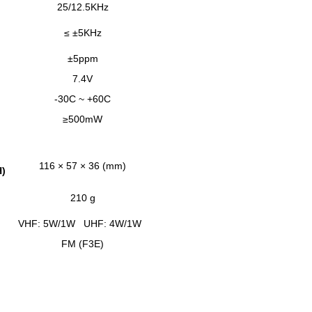
25/12.5KHz
≤ ±5KHz
±5ppm
7.4V
-30C ~ +60C
≥500mW
116 × 57 × 36 (mm)
H)
210 g
VHF: 5W/1W UHF: 4W/1W
FM (F3E)