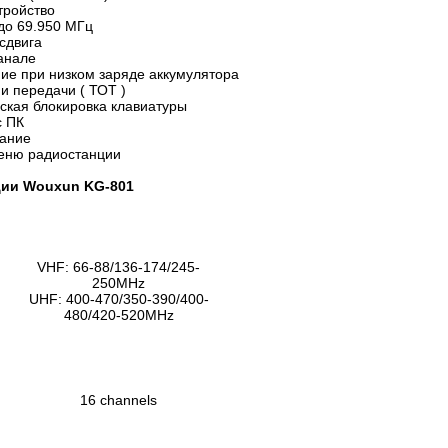
тройство
 до 69.950 МГц
сдвига
анале
ие при низком заряде аккумулятора
и передачи ( ТОТ )
ская блокировка клавиатуры
с ПК
вание
меню радиостанции
ции Wouxun KG-801
VHF: 66-88/136-174/245-
250MHz
UHF: 400-470/350-390/400-
480/420-520MHz
16 channels