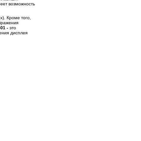
меет возможность
x). Кроме того,
ображения
01 -
это
чения дисплея