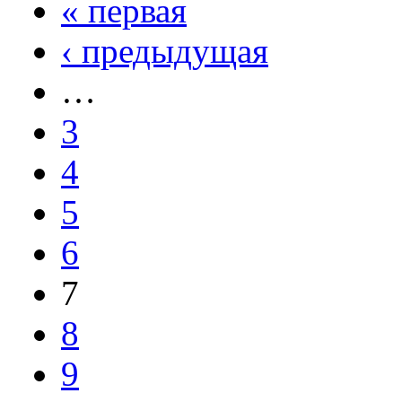
« первая
‹ предыдущая
…
3
4
5
6
7
8
9